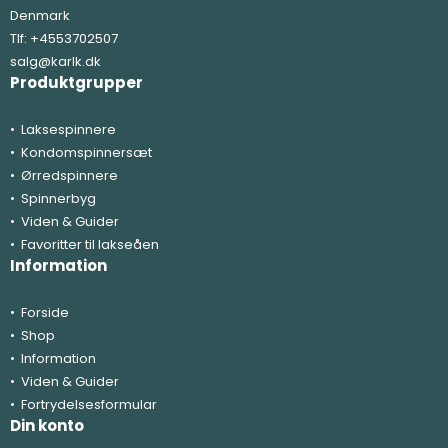
Denmark
Tlf:
+4553702507
salg@karlk.dk
Produktgrupper
Laksespinnere
Kondomspinnersæt
Ørredspinnere
Spinnerbyg
Viden & Guider
Favoritter til lakseåen
Information
Forside
Shop
Information
Viden & Guider
Fortrydelsesformular
Din konto