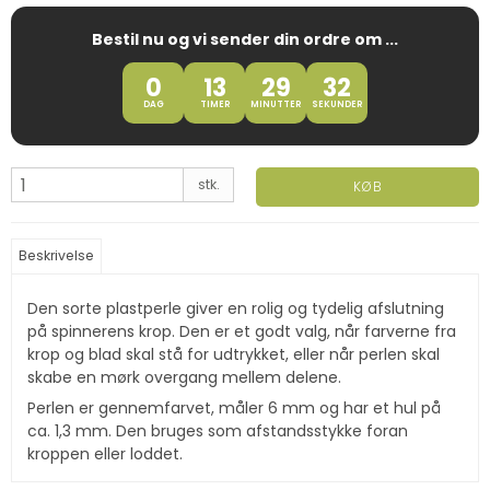
Bestil nu og vi sender din ordre om ...
0
13
29
31
DAG
TIMER
MINUTTER
SEKUNDER
stk.
KØB
Beskrivelse
Den sorte plastperle giver en rolig og tydelig afslutning
på spinnerens krop. Den er et godt valg, når farverne fra
krop og blad skal stå for udtrykket, eller når perlen skal
skabe en mørk overgang mellem delene.
Perlen er gennemfarvet, måler 6 mm og har et hul på
ca. 1,3 mm. Den bruges som afstandsstykke foran
kroppen eller loddet.