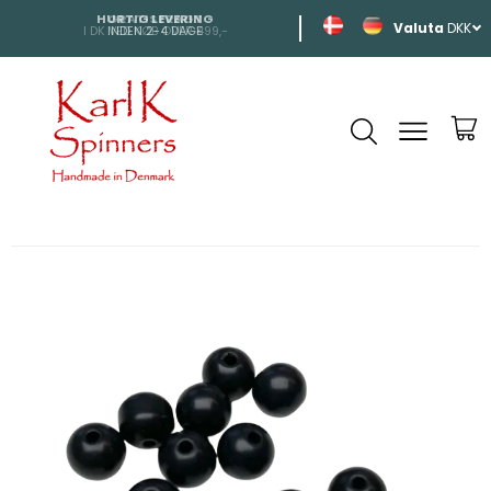
HURTIG LEVERING
SHIPPING
DKK
INDEN 2-4 DAGE
TIL HELE EUROP