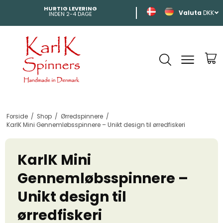
HURTIG LEVERING
SHIPPING
DKK
INDEN 2-4 DAGE
TIL HELE EUROP
Forside
/
Shop
/
Ørredspinnere
/
KarlK Mini Gennemløbsspinnere – Unikt design til ørredfiskeri
KarlK Mini
Gennemløbsspinnere –
Unikt design til
ørredfiskeri