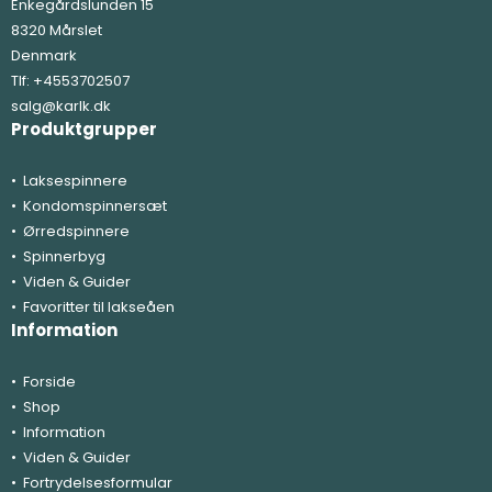
Enkegårdslunden 15
8320 Mårslet
Denmark
Tlf:
+4553702507
salg@karlk.dk
Produktgrupper
Laksespinnere
Kondomspinnersæt
Ørredspinnere
Spinnerbyg
Viden & Guider
Favoritter til lakseåen
Information
Forside
Shop
Information
Viden & Guider
Fortrydelsesformular