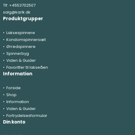
Tlf:
+4553702507
salg@karlk.dk
Produktgrupper
Laksespinnere
Kondomspinnersæt
Ørredspinnere
Spinnerbyg
Viden & Guider
Favoritter til lakseåen
Information
Forside
Shop
Information
Viden & Guider
Fortrydelsesformular
Din konto