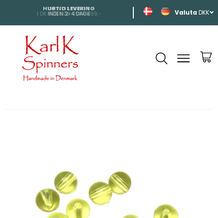
HURTIG LEVERING
SHIPPING
DKK
INDEN 2-4 DAGE
TIL HELE EUROP