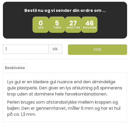
Bestil nu og vi sender din ordre om ...
0
5
27
45
DAG
TIMER
MINUTTER
SEKUNDER
stk.
KØB
Beskrivelse
Lys gul er en blødere gul nuance end den almindelige
gule plastperle. Den giver en lys afslutning på spinnerens
krop uden at dominere hele farvekombinationen.
Perlen bruges som afstandsstykke mellem kroppen og
bøjlen. Den er gennemfarvet, måler 6 mm og har et hul
på ca. 1,3 mm.