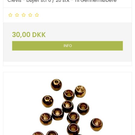
Clevis - bøjler str 6 / 20 stk - Til Gennemløbere
30,00 DKK
INFO