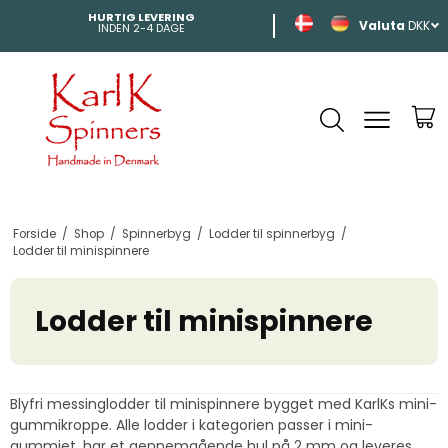
HURTIG LEVERING
SHIPPING
DKK
INDEN 2-4 DAGE
TIL HELE EUROP
Forside
/
Shop
/
Spinnerbyg
/
Lodder til spinnerbyg
/
Lodder til minispinnere
Lodder til minispinnere
Blyfri messinglodder til minispinnere bygget med KarlKs mini-
gummikroppe. Alle lodder i kategorien passer i mini-
gummiet, har et gennemgående hul på 2 mm og leveres