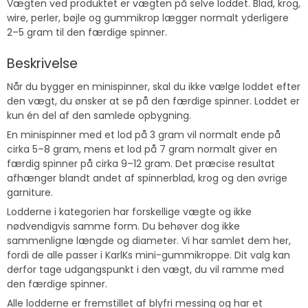
Vægten ved produktet er vægten på selve loddet. Blad, krog,
wire, perler, bøjle og gummikrop lægger normalt yderligere
2–5 gram til den færdige spinner.
Beskrivelse
Når du bygger en minispinner, skal du ikke vælge loddet efter
den vægt, du ønsker at se på den færdige spinner. Loddet er
kun én del af den samlede opbygning.
En minispinner med et lod på 3 gram vil normalt ende på
cirka 5–8 gram, mens et lod på 7 gram normalt giver en
færdig spinner på cirka 9–12 gram. Det præcise resultat
afhænger blandt andet af spinnerblad, krog og den øvrige
garniture.
Lodderne i kategorien har forskellige vægte og ikke
nødvendigvis samme form. Du behøver dog ikke
sammenligne længde og diameter. Vi har samlet dem her,
fordi de alle passer i KarlKs mini-gummikroppe. Dit valg kan
derfor tage udgangspunkt i den vægt, du vil ramme med
den færdige spinner.
Alle lodderne er fremstillet af blyfri messing og har et