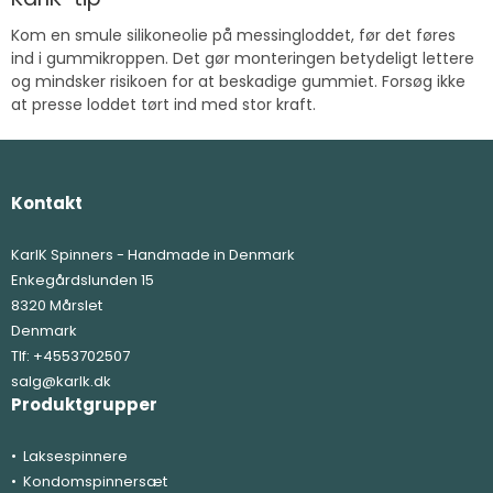
Kom en smule silikoneolie på messingloddet, før det føres
ind i gummikroppen. Det gør monteringen betydeligt lettere
og mindsker risikoen for at beskadige gummiet. Forsøg ikke
at presse loddet tørt ind med stor kraft.
Kontakt
KarlK Spinners - Handmade in Denmark
Enkegårdslunden 15
8320 Mårslet
Denmark
Tlf:
+4553702507
salg@karlk.dk
Produktgrupper
Laksespinnere
Kondomspinnersæt