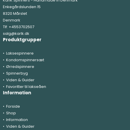
KarlK Spinners - Handmade in Denmark
Enkegårdslunden 15
8320 Mårslet
Denmark
Tlf:
+4553702507
salg@karlk.dk
Produktgrupper
Laksespinnere
Kondomspinnersæt
Ørredspinnere
Spinnerbyg
Viden & Guider
Favoritter til lakseåen
Information
Forside
Shop
Information
Viden & Guider