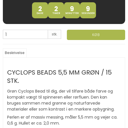
2
2
9
8
DAGE
TIMER
MINUTTER
SEKUNDER
stk.
KØB
Beskrivelse
CYCLOPS BEADS 5,5 MM GRØN / 15
STK.
Grøn Cyclops Bead til dig, der vil tilføre både farve og
kompakt vægt til spinneren eller rørfluen. Den kan
bruges sammen med grønne og naturfarvede
materialer eller som kontrast i en mørkere opbygning.
Perlen er af massiv messing, måler 5,5 mm og vejer ca.
0,6 g. Hullet er ca. 2,0 mm.