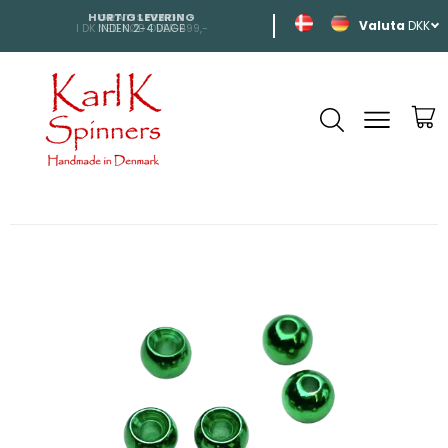
HURTIG LEVERING
SHIPPING
DKK
INDEN 2-4 DAGE
TIL HELE EUROP