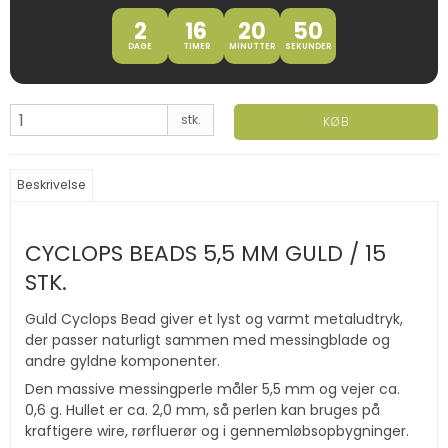
2
16
20
49
DAGE
TIMER
MINUTTER
SEKUNDER
stk.
KØB
Beskrivelse
CYCLOPS BEADS 5,5 MM GULD / 15
STK.
Guld Cyclops Bead giver et lyst og varmt metaludtryk,
der passer naturligt sammen med messingblade og
andre gyldne komponenter.
Den massive messingperle måler 5,5 mm og vejer ca.
0,6 g. Hullet er ca. 2,0 mm, så perlen kan bruges på
kraftigere wire, rørfluerør og i gennemløbsopbygninger.