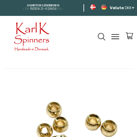
HURTIG LEVERING
SHIPPING
DKK
INDEN 2-4 DAGE
TIL HELE EUROP