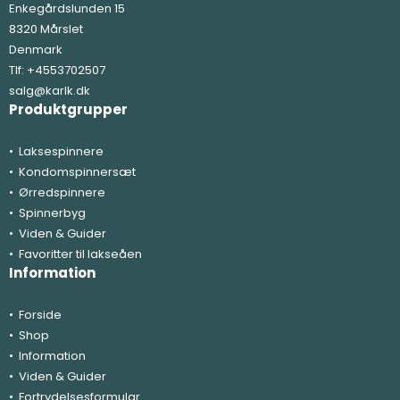
Enkegårdslunden 15
8320 Mårslet
Denmark
Tlf:
+4553702507
salg@karlk.dk
Produktgrupper
Laksespinnere
Kondomspinnersæt
Ørredspinnere
Spinnerbyg
Viden & Guider
Favoritter til lakseåen
Information
Forside
Shop
Information
Viden & Guider
Fortrydelsesformular