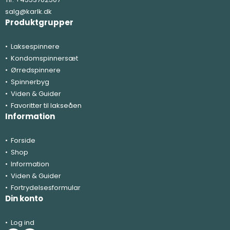
salg@karlk.dk
Produktgrupper
Laksespinnere
Kondomspinnersæt
Ørredspinnere
Spinnerbyg
Viden & Guider
Favoritter til lakseåen
Information
Forside
Shop
Information
Viden & Guider
Fortrydelsesformular
Din konto
Log ind