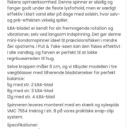
fiskens opmærksomhed. Denne spinner er alsidig og
fanger godt under de fleste lysforhold, men er særligt
effektiv i klart vand eller på dage med solskin, hvor sølv-
og prik-effekten virkelig spiller.
ILBA-bladet er kendt for sin fremragende rotation og
vibrationer, selv ved langsom indspinning. Det gør denne
mini-kondomspinner ideel til præcisionsfiskeri i mindre
åer opstrøms. I Put & Take-søen kan den fiskes effektivt
i alle vandlag, og farven er perfekt til at lokke
regnbueørreden til hug.
Selve kroppen måler 6 cm, og vi tilbyder modellen i tre
vægtklasser med tilhørende bladstørrelser for perfekt
balance:
5g med str. 2 ILBA-blad
8g med str. 3 ILBA-blad
12g med str. 4 ILBA-blad
Spinneren leveres monteret med en stærk og sylespids
VMC 7554 trekrog i str. 8 på vores praktiske snap-clip
system.
Specifikationer: