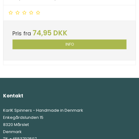
74,95 DKK
Pris fra
INFO
Kontakt
KarlK Spinners - Handmade in Denmark
Enkegårdslunden 15
8320 Mårslet
Denmark
Tlf:
+4553702507