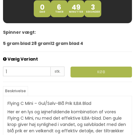
0
6
49
2
DAG
TIMER
MINUTTER
SEKUNDER
Spinner vægt:
5 gram blad 2
8 gram
12 gram blad 4
Vælg Variant
stk.
KØB
Beskrivelse
Flying C Mini – Gul/Sølv-Blå Prik ILBA Blad
Her er en lys og iøjnefaldende kombination af vores
Flying C Mini, nu med det effektive ILBA-blad. Den gule
krop giver høj synlighed i vandet, og sølvbladet med den
blå prik er en velkendt og effektiv detalje, der tiltrækker