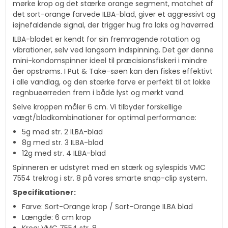
mørke krop og det stærke orange segment, matchet af
det sort-orange farvede ILBA-blad, giver et aggressivt og
iøjnefaldende signal, der trigger hug fra laks og havørred.
ILBA-bladet er kendt for sin fremragende rotation og
vibrationer, selv ved langsom indspinning. Det gør denne
mini-kondomspinner ideel til præcisionsfiskeri i mindre
åer opstrøms. I Put & Take-søen kan den fiskes effektivt
i alle vandlag, og den stærke farve er perfekt til at lokke
regnbueørreden frem i både lyst og mørkt vand.
Selve kroppen måler 6 cm. Vi tilbyder forskellige
vægt/bladkombinationer for optimal performance:
5g med str. 2 ILBA-blad
8g med str. 3 ILBA-blad
12g med str. 4 ILBA-blad
Spinneren er udstyret med en stærk og sylespids VMC
7554 trekrog i str. 8 på vores smarte snap-clip system.
Specifikationer:
Farve: Sort-Orange krop / Sort-Orange ILBA blad
Længde: 6 cm krop
Krog: VMC 7554 str. 8