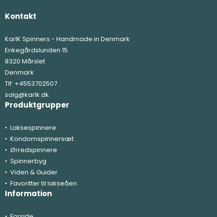
Kontakt
KarlK Spinners - Handmade in Denmark
Enkegårdslunden 15
8320 Mårslet
Denmark
Tlf:
+4553702507
salg@karlk.dk
Produktgrupper
Laksespinnere
Kondomspinnersæt
Ørredspinnere
Spinnerbyg
Viden & Guider
Favoritter til lakseåen
Information
Forside