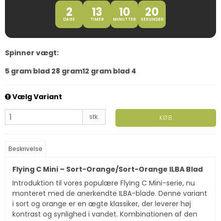
2
13
10
19
DAGE
TIMER
MINUTTER
SEKUNDER
Spinner vægt:
5 gram blad 2
8 gram
12 gram blad 4
Vælg Variant
stk.
KØB
Beskrivelse
Flying C Mini – Sort-Orange/Sort-Orange ILBA Blad
Introduktion til vores populære Flying C Mini-serie, nu
monteret med de anerkendte ILBA-blade. Denne variant
i sort og orange er en ægte klassiker, der leverer høj
kontrast og synlighed i vandet. Kombinationen af den