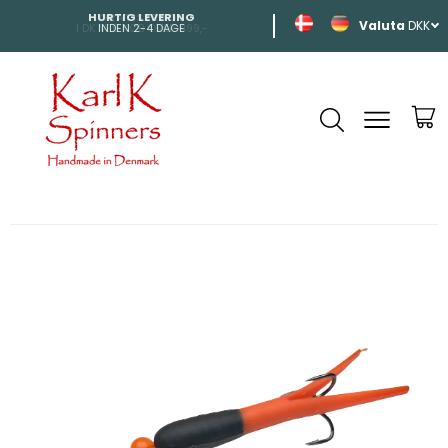
HURTIG LEVERING
SHIPPING
DKK
INDEN 2-4 DAGE
TIL HELE EUROP