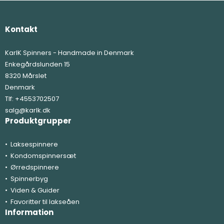
Kontakt
KarlK Spinners - Handmade in Denmark
Enkegårdslunden 15
8320 Mårslet
Denmark
Tlf:
+4553702507
salg@karlk.dk
Produktgrupper
Laksespinnere
Kondomspinnersæt
Ørredspinnere
Spinnerbyg
Viden & Guider
Favoritter til lakseåen
Information