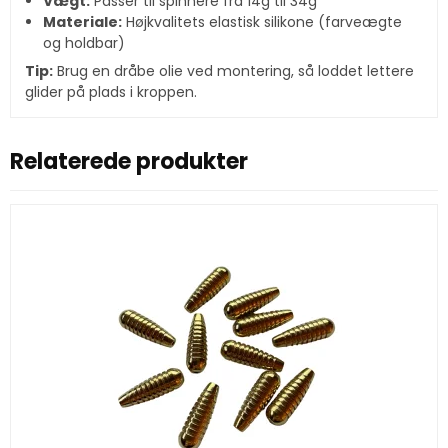
Vægt:
Passer til spinnere fra 14g til 34g
Materiale:
Højkvalitets elastisk silikone (farveægte
og holdbar)
Tip:
Brug en dråbe olie ved montering, så loddet lettere
glider på plads i kroppen.
Relaterede produkter