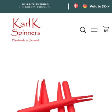
HURTIG LEVERING
SHIPPING
DKK
INDEN 2-4 DAGE
TIL HELE EUROP