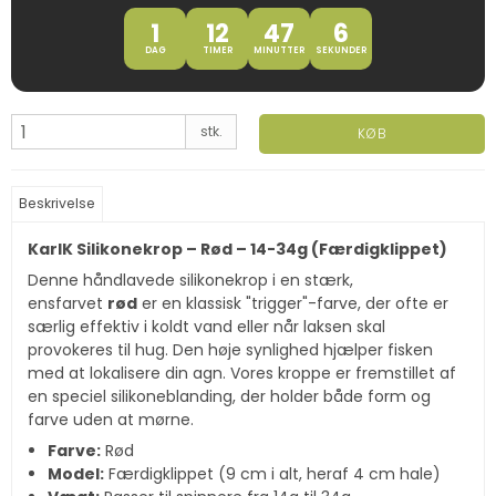
1
12
47
5
DAG
TIMER
MINUTTER
SEKUNDER
stk.
KØB
Beskrivelse
KarlK Silikonekrop – Rød – 14-34g (Færdigklippet)
Denne håndlavede silikonekrop i en stærk,
ensfarvet
rød
er en klassisk "trigger"-farve, der ofte er
særlig effektiv i koldt vand eller når laksen skal
provokeres til hug. Den høje synlighed hjælper fisken
med at lokalisere din agn. Vores kroppe er fremstillet af
en speciel silikoneblanding, der holder både form og
farve uden at mørne.
Farve:
Rød
Model:
Færdigklippet (9 cm i alt, heraf 4 cm hale)