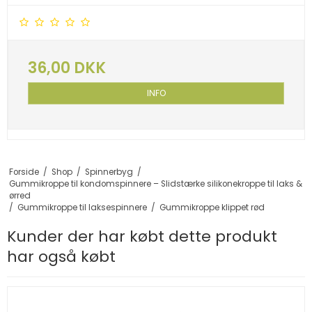
36,00 DKK
INFO
Forside
/
Shop
/
Spinnerbyg
/
Gummikroppe til kondomspinnere – Slidstærke silikonekroppe til laks &
ørred
/
Gummikroppe til laksespinnere
/
Gummikroppe klippet rød
Kunder der har købt dette produkt
har også købt