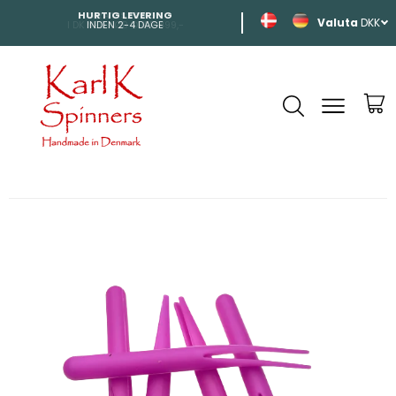
HURTIG LEVERING
SHIPPING
DKK
INDEN 2-4 DAGE
TIL HELE EUROP