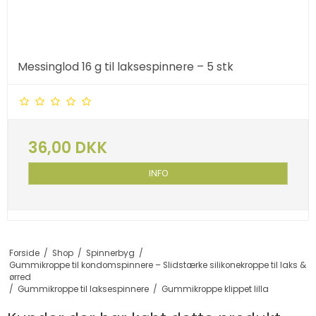
Messinglod 16 g til laksespinnere – 5 stk
36,00 DKK
INFO
Forside
/
Shop
/
Spinnerbyg
/
Gummikroppe til kondomspinnere – Slidstærke silikonekroppe til laks &
ørred
/
Gummikroppe til laksespinnere
/
Gummikroppe klippet lilla