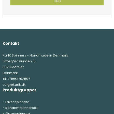
INFO
Kontakt
KarlK Spinners - Handmade in Denmark
Enkegårdslunden 15
8320 Mårslet
Denmark
Tlf:
+4553702507
salg@karlk.dk
Produktgrupper
Laksespinnere
Kondomspinnersæt
Ørredspinnere