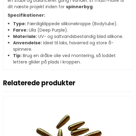
en stabil og balanceret gang i vandet. Et must-have til
dit næste projekt inden for
spinnerbyg
.
Specifikationer:
Type:
Færdigklippede silikonekroppe (Bodytube).
Farve:
Lilla (Deep Purple).
Materiale:
UV- og saltvandsbestandig blød silikone.
Anvendelse:
Ideel til laks, havørred og store å-
spinnere.
Tip:
Brug en dråbe olie ved montering, så loddet
lettere glider på plads i kroppen.
Relaterede produkter