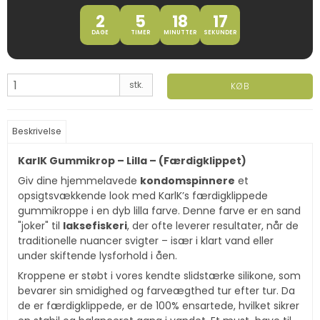
2
5
18
17
DAGE
TIMER
MINUTTER
SEKUNDER
stk.
KØB
Beskrivelse
KarlK Gummikrop – Lilla – (Færdigklippet)
Giv dine hjemmelavede
kondomspinnere
et
opsigtsvækkende look med KarlK’s færdigklippede
gummikroppe i en dyb lilla farve. Denne farve er en sand
"joker" til
laksefiskeri
, der ofte leverer resultater, når de
traditionelle nuancer svigter – især i klart vand eller
under skiftende lysforhold i åen.
Kroppene er støbt i vores kendte slidstærke silikone, som
bevarer sin smidighed og farveægthed tur efter tur. Da
de er færdigklippede, er de 100% ensartede, hvilket sikrer