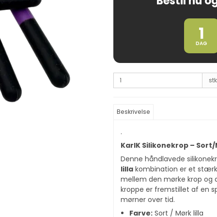
Bestil nu og
1
DAG
stk
Beskrivelse
.
KarlK Silikonekrop – Sort/
Denne håndlavede silikonekr
lilla
kombination er et stærkt
mellem den mørke krop og den 
kroppe er fremstillet af en s
mørner over tid.
Farve:
Sort / Mørk lilla