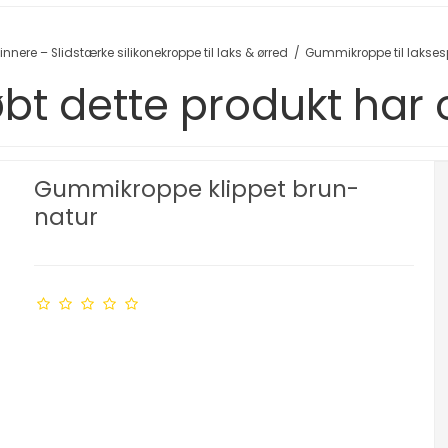
ere – Slidstærke silikonekroppe til laks & ørred
/
Gummikroppe til lakses
bt dette produkt har
Gummikroppe klippet brun-
natur