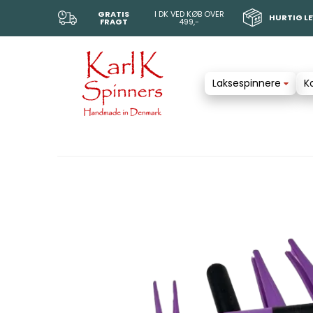
GRATIS
I DK VED KØB OVER
HURTIG L
FRAGT
499,-
Laksespinnere
K