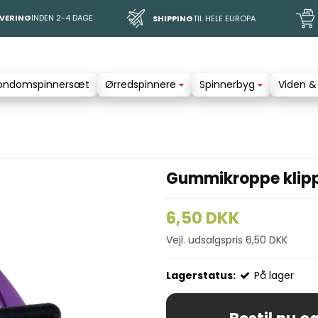
EVERING
INDEN 2-4 DAGE
SHIPPING
TIL HELE EUROPA
ondomspinnersæt
Ørredspinnere
Spinnerbyg
Viden &
Gummikroppe klippe
6,50 DKK
Vejl. udsalgspris 6,50 DKK
Lagerstatus:
På lager