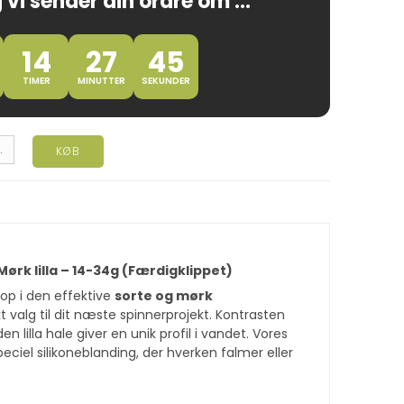
 vi sender din ordre om ...
14
27
44
TIMER
MINUTTER
SEKUNDER
.
KØB
Mørk lilla – 14-34g (Færdigklippet)
op i den effektive
sorte og mørk
 valg til dit næste spinnerprojekt. Kontrasten
lilla hale giver en unik profil i vandet. Vores
peciel silikoneblanding, der hverken falmer eller