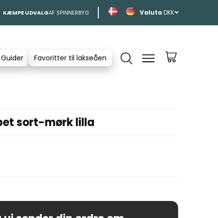
DKK
KÆMPE UDVALG
AF SPINNERBYG
 Guider
Favoritter til lakseåen
t sort-mørk lilla