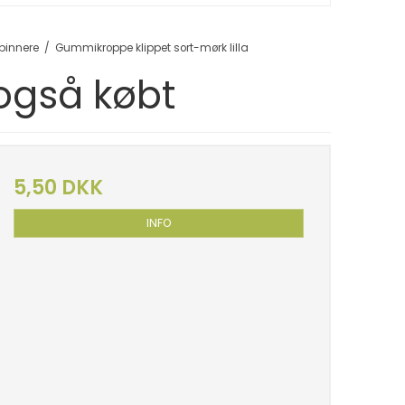
pinnere
/
Gummikroppe klippet sort-mørk lilla
 også købt
5,50 DKK
INFO