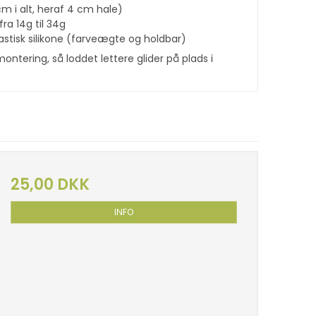
m i alt, heraf 4 cm hale)
fra 14g til 34g
lastisk silikone (farveægte og holdbar)
ontering, så loddet lettere glider på plads i
25,00 DKK
INFO