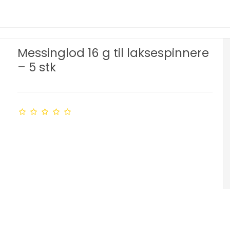
Messinglod 16 g til laksespinnere
– 5 stk