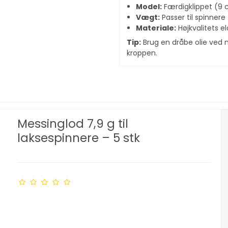
Model:
Færdigklippet (9 c
Vægt:
Passer til spinnere 
Materiale:
Højkvalitets e
Tip:
Brug en dråbe olie ved m
kroppen.
Messinglod 7,9 g til
laksespinnere – 5 stk