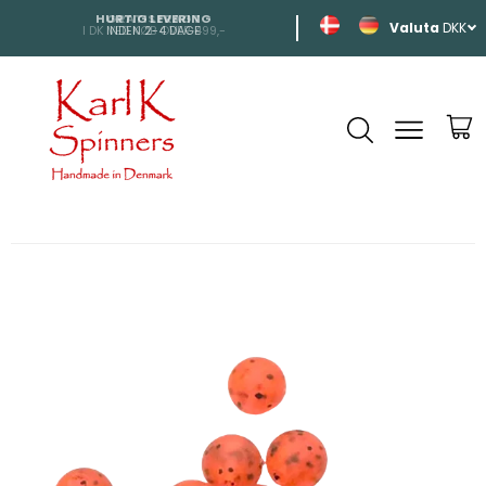
HURTIG LEVERING
SHIPPING
DKK
INDEN 2-4 DAGE
TIL HELE EUROP