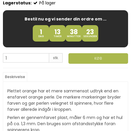
Lagerstatus:
På lager
Bestil nu og vi sender din ordre om ...
1
13
38
22
DAG
TIMER
MINUTTER
SEKUNDER
stk.
KØB
Beskrivelse
Plettet orange har et mere sammensat udtryk end en
ensfarvet orange perle. De mørkere markeringer bryder
farven og gør perlen velegnet til spinnere, hvor flere
farver allerede indgår i kroppen.
Perlen er gennemfarvet plast, måler 6 mm og har et hul
på ca. 1,3 mm. Den bruges som afstandsstykke foran
spinnerens krop.