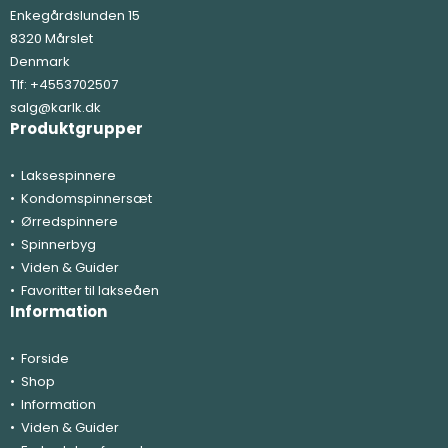
Enkegårdslunden 15
8320 Mårslet
Denmark
Tlf:
+4553702507
salg@karlk.dk
Produktgrupper
Laksespinnere
Kondomspinnersæt
Ørredspinnere
Spinnerbyg
Viden & Guider
Favoritter til lakseåen
Information
Forside
Shop
Information
Viden & Guider