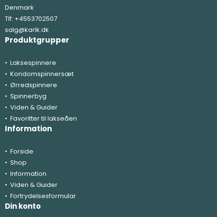
Denmark
Tlf:
+4553702507
salg@karlk.dk
Produktgrupper
Laksespinnere
Kondomspinnersæt
Ørredspinnere
Spinnerbyg
Viden & Guider
Favoritter til lakseåen
Information
Forside
Shop
Information
Viden & Guider
Fortrydelsesformular
Din konto