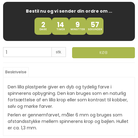
Bestil nu og vi sender din ordre om ...
2
14
9
56
DAGE
TIMER
MINUTTER
SEKUNDER
stk.
KØB
Beskrivelse
Den lilla plastperle giver en dyb og tydelig farve i
spinnerens opbygning. Den kan bruges som en naturlig
fortsættelse af en lilla krop eller som kontrast til kobber,
sølv og mørke farver.
Perlen er gennemfarvet, måler 6 mm og bruges som
afstandsstykke mellem spinnerens krop og bøjlen. Hullet
er ca. 1,3 mm.