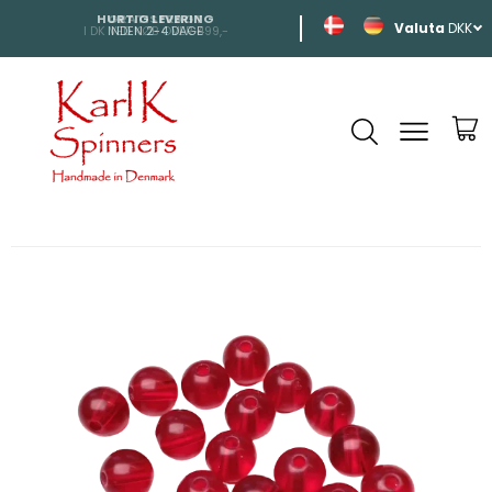
HURTIG LEVERING
SHIPPING
DKK
INDEN 2-4 DAGE
TIL HELE EUROP