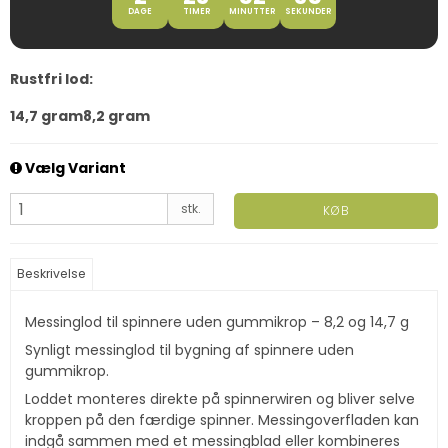
DAGE
TIMER
MINUTTER
SEKUNDER
Rustfri lod:
14,7 gram
8,2 gram
Vælg Variant
stk.
KØB
Beskrivelse
Messinglod til spinnere uden gummikrop – 8,2 og 14,7 g
Synligt messinglod til bygning af spinnere uden
gummikrop.
Loddet monteres direkte på spinnerwiren og bliver selve
kroppen på den færdige spinner. Messingoverfladen kan
indgå sammen med et messingblad eller kombineres