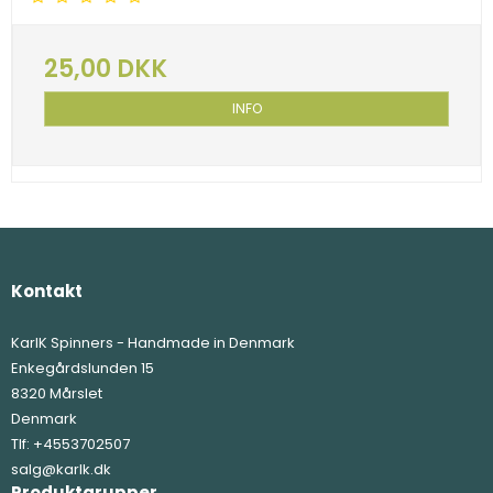
25,00 DKK
INFO
Kontakt
KarlK Spinners - Handmade in Denmark
Enkegårdslunden 15
8320 Mårslet
Denmark
Tlf:
+4553702507
salg@karlk.dk
Produktgrupper