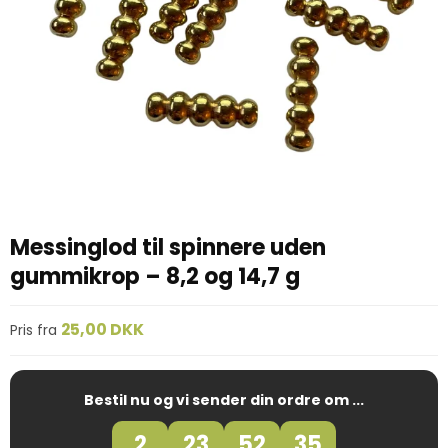
Messinglod til spinnere uden
gummikrop – 8,2 og 14,7 g
25,00 DKK
Pris fra
Bestil nu og vi sender din ordre om ...
2
23
52
34