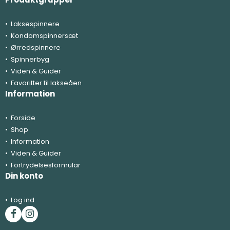
Laksespinnere
Kondomspinnersæt
Ørredspinnere
Spinnerbyg
Viden & Guider
Favoritter til lakseåen
Information
Forside
Shop
Information
Viden & Guider
Fortrydelsesformular
Din konto
Log ind