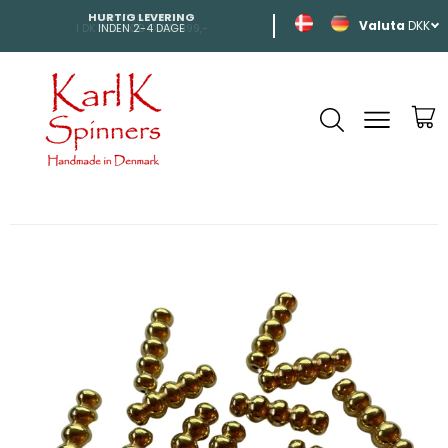
HURTIG LEVERING
SHIPPING
DKK
INDEN 2-4 DAGE
TIL HELE EUROP