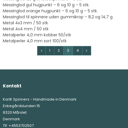
Messinglod gul hugpunkt – 6 og 10 g – 5 stk.
Messinglod orange hugpunkt – 6 og 10 g – 5 stk.
Messinglod til spinnere uden gummikrop – 8,2 og 14,7 g
Metal 4x3 mm / 50 stk
Metal 4x4 mm / 50 stk
Metalperler 4,0 mm kobber 50/stk
Metalperler 4,0 mm sort 100/stk
1
2
3
4
Kontakt
KarlK Spinners - Handmade in Denmark
Enkegårdslunden 15
8320 Mårslet
Denmark
Tlf:
+4553702507