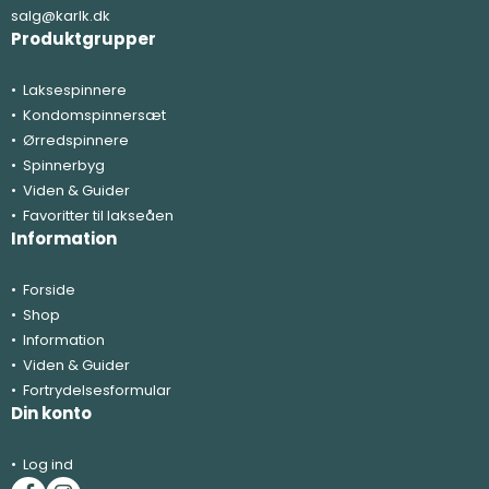
salg@karlk.dk
Produktgrupper
Laksespinnere
Kondomspinnersæt
Ørredspinnere
Spinnerbyg
Viden & Guider
Favoritter til lakseåen
Information
Forside
Shop
Information
Viden & Guider
Fortrydelsesformular
Din konto
Log ind