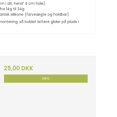
m i alt, heraf 4 cm hale)
fra 14g til 34g
lastisk silikone (farveægte og holdbar)
ontering, så loddet lettere glider på plads i
25,00 DKK
INFO