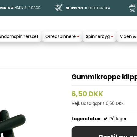
EVERING
INDEN 2-4 DAGE
SHIPPING
TIL HELE EUROPA
ondomspinnersæt
Ørredspinnere
Spinnerbyg
Viden &
Gummikroppe klippe
6,50 DKK
Vejl. udsalgspris 6,50 DKK
Lagerstatus:
På lager