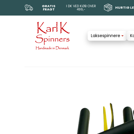
GRATIS
I DK VED KØB OVER
HURTIG L
FRAGT
499,-
Laksespinnere
K