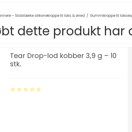
ere – Slidstærke silikonekroppe til laks & ørred
/
Gummikroppe til lakses
bt dette produkt har
Tear Drop-lod kobber 3,9 g – 10
stk.