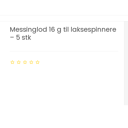
Messinglod 16 g til laksespinnere
– 5 stk