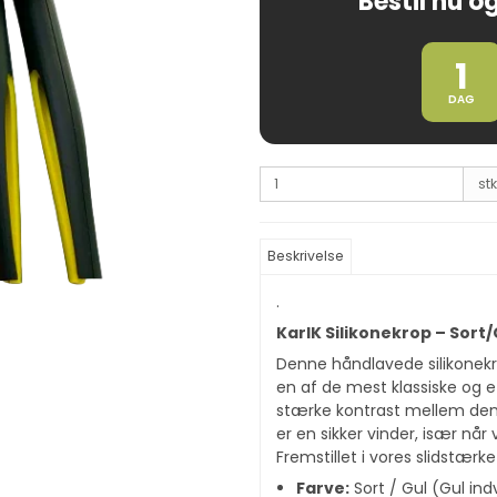
Bestil nu og
1
DAG
stk
Beskrivelse
.
KarlK Silikonekrop – Sort/
Denne håndlavede silikonek
en af de mest klassiske og ef
stærke kontrast mellem den
er en sikker vinder, især når
Fremstillet i vores slidstærk
Farve:
Sort / Gul (Gul in