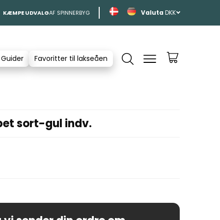
DKK
KÆMPE UDVALG
AF SPINNERBYG
 Guider
Favoritter til lakseåen
t sort-gul indv.