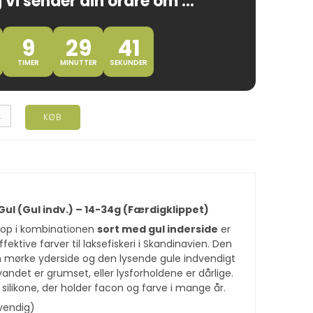
 vi sender din ordre om ...
9
29
40
TIMER
MINUTTER
SEKUNDER
.
KØB
Gul (Gul indv.) – 14-34g (Færdigklippet)
rop i kombinationen
sort med gul inderside
er
fektive farver til laksefiskeri i Skandinavien. Den
 mørke yderside og den lysende gule indvendigt
 vandet er grumset, eller lysforholdene er dårlige.
e silikone, der holder facon og farve i mange år.
dvendig)