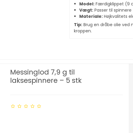
Model:
Færdigklippet (9 c
Vægt:
Passer til spinnere 
Materiale:
Højkvalitets e
Tip:
Brug en dråbe olie ved m
kroppen.
Messinglod 7,9 g til
laksespinnere – 5 stk