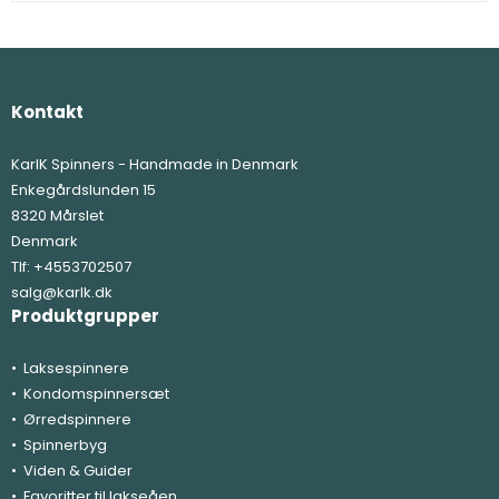
Kontakt
KarlK Spinners - Handmade in Denmark
Enkegårdslunden 15
8320 Mårslet
Denmark
Tlf:
+4553702507
salg@karlk.dk
Produktgrupper
Laksespinnere
Kondomspinnersæt
Ørredspinnere
Spinnerbyg
Viden & Guider
Favoritter til lakseåen