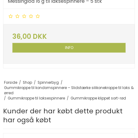
Messinglod 16 g til laksespinnere – 5 stk
36,00 DKK
INFO
Forside
/
Shop
/
Spinnerbyg
/
Gummikroppe til kondomspinnere – Slidstærke silikonekroppe til laks &
ørred
/
Gummikroppe til laksespinnere
/
Gummikroppe klippet sort-rød
Kunder der har købt dette produkt
har også købt