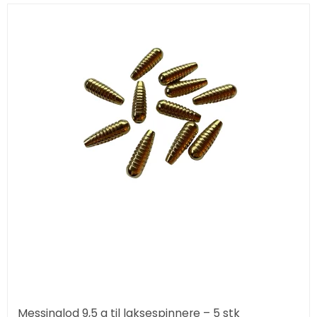
Messinglod 9,5 g til laksespinnere – 5 stk