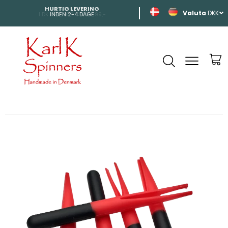
HURTIG LEVERING
SHIPPING
DKK
INDEN 2-4 DAGE
TIL HELE EUROP