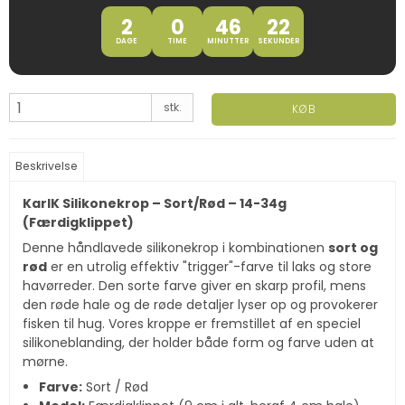
2
0
46
21
DAGE
TIME
MINUTTER
SEKUNDER
stk.
KØB
Beskrivelse
KarlK Silikonekrop – Sort/Rød – 14-34g
(Færdigklippet)
Denne håndlavede silikonekrop i kombinationen
sort og
rød
er en utrolig effektiv "trigger"-farve til laks og store
havørreder. Den sorte farve giver en skarp profil, mens
den røde hale og de røde detaljer lyser op og provokerer
fisken til hug. Vores kroppe er fremstillet af en speciel
silikoneblanding, der holder både form og farve uden at
mørne.
Farve:
Sort / Rød