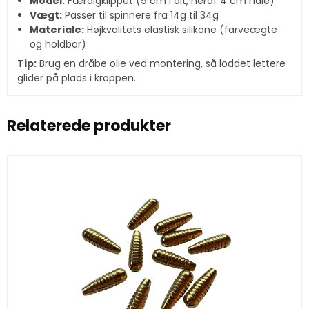
Model:
Færdigklippet (9 cm i alt, heraf 4 cm hale)
Vægt:
Passer til spinnere fra 14g til 34g
Materiale:
Højkvalitets elastisk silikone (farveægte
og holdbar)
Tip:
Brug en dråbe olie ved montering, så loddet lettere
glider på plads i kroppen.
Relaterede produkter