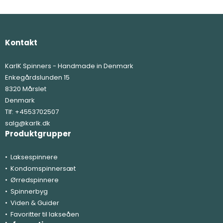
Kontakt
KarlK Spinners - Handmade in Denmark
Enkegårdslunden 15
8320 Mårslet
Denmark
Tlf:
+4553702507
salg@karlk.dk
Produktgrupper
Laksespinnere
Kondomspinnersæt
Ørredspinnere
Spinnerbyg
Viden & Guider
Favoritter til lakseåen