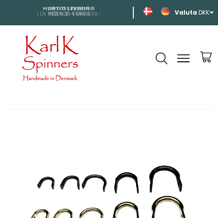
HURTIG LEVERING
SHIPPING
DKK
INDEN 2-4 DAGE
TIL HELE EUROP