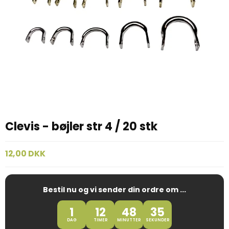
Clevis - bøjler str 4 / 20 stk
12,00 DKK
Bestil nu og vi sender din ordre om ...
1
12
48
34
DAG
TIMER
MINUTTER
SEKUNDER