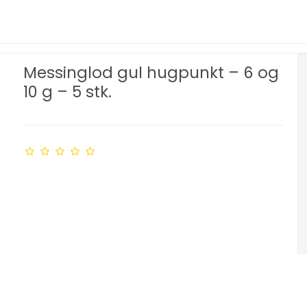
Messinglod gul hugpunkt – 6 og
10 g – 5 stk.