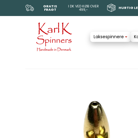
GRATIS
I DK VED KØB OVER
HURTIG L
FRAGT
499,-
Laksespinnere
K