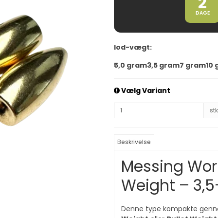
2
DAGE
lod-vægt:
5,0 gram
3,5 gram
7 gram
10
Vælg Variant
stk
Beskrivelse
Messing Worm
Weight – 3,5
Denne type kompakte genne