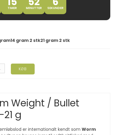
15
52
5
TIMER
MINUTTER
SEKUNDER
 gram
14 gram 2 stk
21 gram 2 stk
.
KØB
 Weight / Bullet
–21 g
mløbslod er internationalt kendt som
Worm