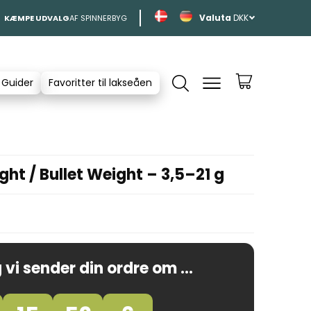
DKK
KÆMPE UDVALG
AF SPINNERBYG
 Guider
Favoritter til lakseåen
t / Bullet Weight – 3,5–21 g
 vi sender din ordre om ...