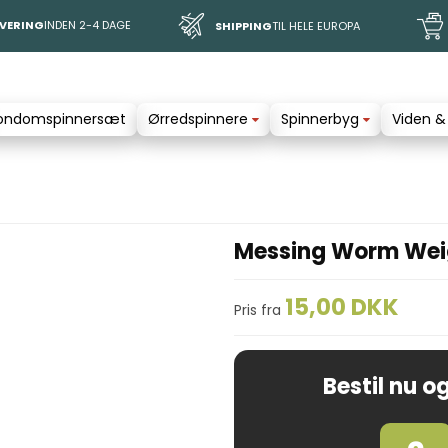
EVERING
INDEN 2-4 DAGE
SHIPPING
TIL HELE EUROPA
ondomspinnersæt
Ørredspinnere
Spinnerbyg
Viden &
Messing Worm Weigh
15,00 DKK
Pris fra
Bestil nu og