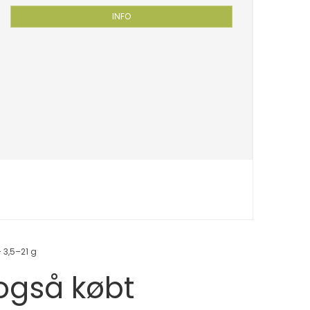
INFO
 3,5–21 g
 også købt