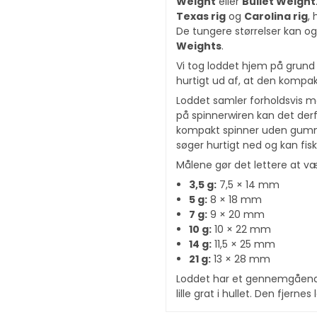
Weight
eller
Bullet Weight
Texas rig
og
Carolina rig
,
De tungere størrelser kan o
Weights
.
Vi tog loddet hjem på grund 
hurtigt ud af, at den kompak
Loddet samler forholdsvis m
på spinnerwiren kan det derf
kompakt spinner uden gummi
søger hurtigt ned og kan fis
Målene gør det lettere at væ
3,5 g:
7,5 × 14 mm
5 g:
8 × 18 mm
7 g:
9 × 20 mm
10 g:
10 × 22 mm
14 g:
11,5 × 25 mm
21 g:
13 × 28 mm
Loddet har et gennemgående
lille grat i hullet. Den fjern