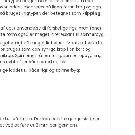
. Lodtypen bruges især til softbaitfiskeri med
 hvor loddet monteres på linen foran krog og agn.
gså bruges i rigtyper, der betegnes som
Flipping
af dets anvendelse til forskellige rigs, men fandt
te form også er meget interessant til spinnerbyg.
eget vægt på meget lidt plads. Monteret direkte
or bruges som den synlige krop i en kort og
krop. Spinneren får en tung, samlet opbygning,
kes dybt efter både ørred og laks.
lge loddet til både rigs og spinnerbyg:
 hul på 2 mm. Der kan enkelte gange sidde en
es let ved at føre et 2 mm bor igennem.