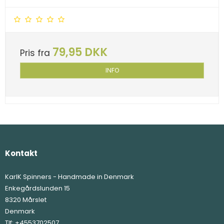
79,95 DKK
Pris fra
INFO
Kontakt
KarlK Spinners - Handmade in Denmark
Enkegårdslunden 15
8320 Mårslet
Denmark
Tlf:
+4553702507