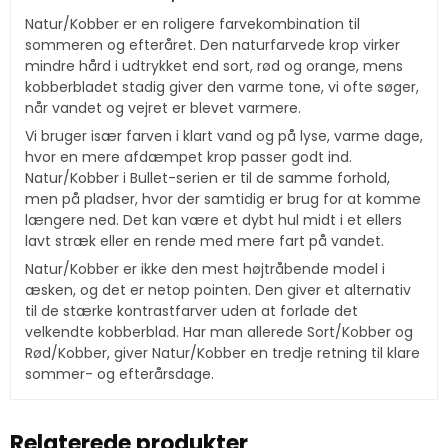
Natur/Kobber er en roligere farvekombination til
sommeren og efteråret. Den naturfarvede krop virker
mindre hård i udtrykket end sort, rød og orange, mens
kobberbladet stadig giver den varme tone, vi ofte søger,
når vandet og vejret er blevet varmere.
Vi bruger især farven i klart vand og på lyse, varme dage,
hvor en mere afdæmpet krop passer godt ind.
Natur/Kobber i Bullet-serien er til de samme forhold,
men på pladser, hvor der samtidig er brug for at komme
længere ned. Det kan være et dybt hul midt i et ellers
lavt stræk eller en rende med mere fart på vandet.
Natur/Kobber er ikke den mest højtråbende model i
æsken, og det er netop pointen. Den giver et alternativ
til de stærke kontrastfarver uden at forlade det
velkendte kobberblad. Har man allerede Sort/Kobber og
Rød/Kobber, giver Natur/Kobber en tredje retning til klare
sommer- og efterårsdage.
Relaterede produkter