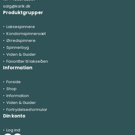
salg@karlk.dk
Produktgrupper
Laksespinnere
Kondomspinnersæt
Ørredspinnere
Spinnerbyg
Viden & Guider
Favoritter til lakseåen
Information
Forside
Shop
Information
Viden & Guider
Fortrydelsesformular
Din konto
Log ind