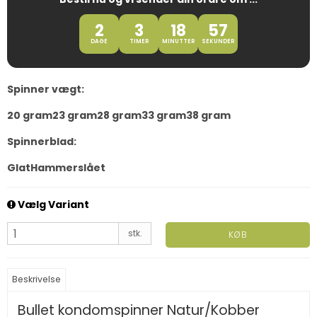
2
3
18
57
DAGE
TIMER
MINUTTER
SEKUNDER
Spinner vægt:
20 gram
23 gram
28 gram
33 gram
38 gram
Spinnerblad:
Glat
Hammerslået
Vælg Variant
stk.
KØB
Beskrivelse
Bullet kondomspinner Natur/Kobber