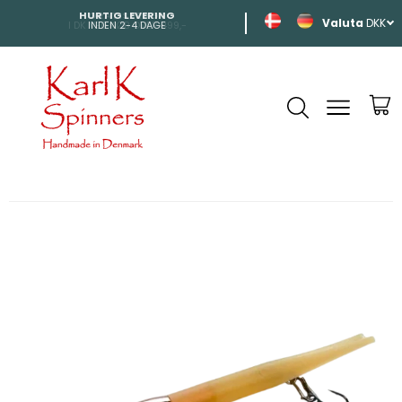
HURTIG LEVERING
SHIPPING
DKK
INDEN 2-4 DAGE
TIL HELE EUROP