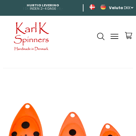
HURTIG LEVERING
SHIPPING
DKK
INDEN 2-4 DAGE
TIL HELE EUROP