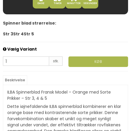
DAGE
TIMER
MINUTTER
SEKUNDER
Spinner blad strørrelse:
Str 3
Str 4
Str 5
Vælg Variant
stk.
KØB
Beskrivelse
ILBA Spinnerblad Fransk Model – Orange med Sorte
Prikker – Str 3, 4 & 5
Dette iøjnefaldende ILBA spinnerblad kombinerer en klar
orange base med kontrasterende sorte prikker. Denne
farvekombination skaber et unikt og meget synligt
signal under vandet, der effektivt tiltrækker rovfiskenes
opmærksomhed. Den franske bladfacon sikrer en stabil