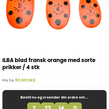
ILBA blad fransk orange med sorte
prikker / 4 stk
30,00 DKK
Pris fra
Bestil nu og vi sender din ordre om ...
2
23
13
59