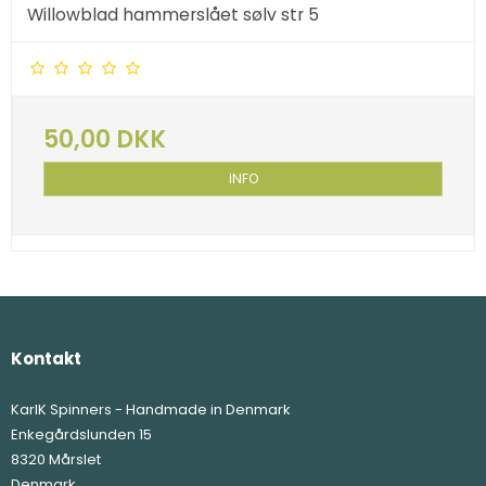
Willowblad hammerslået sølv str 5
50,00 DKK
INFO
Kontakt
KarlK Spinners - Handmade in Denmark
Enkegårdslunden 15
8320 Mårslet
Denmark