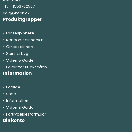
Tlf:
+4553702507
salg@karlk.dk
Produktgrupper
Laksespinnere
Kondomspinnersæt
Ørredspinnere
Spinnerbyg
Viden & Guider
Favoritter til lakseåen
Information
Forside
Shop
Information
Viden & Guider
Fortrydelsesformular
Din konto