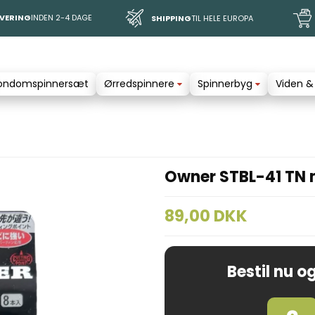
EVERING
INDEN 2-4 DAGE
SHIPPING
TIL HELE EUROPA
ondomspinnersæt
Ørredspinnere
Spinnerbyg
Viden &
Owner STBL-41 TN m
89,00 DKK
Bestil nu og