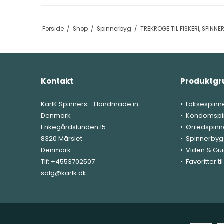
Forside
/
Shop
/
Spinnerbyg
/
TREKROGE TIL FISKERI, SPINN
Kontakt
Produktgr
KarlK Spinners - Handmade in
Laksespinn
Denmark
Kondomspi
Enkegårdslunden 15
Ørredspinn
8320 Mårslet
Spinnerbyg
Denmark
Viden & Gu
Tlf:
+4553702507
Favoritter t
salg@karlk.dk