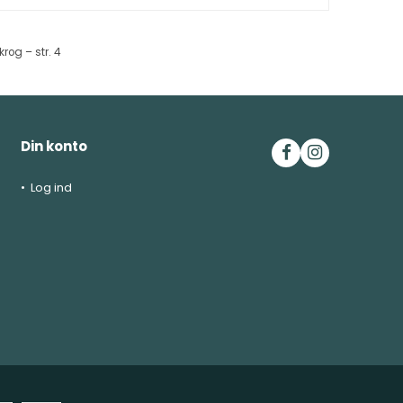
og – str. 4
Din konto
Log ind