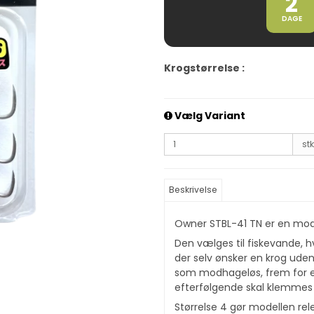
2
DAGE
Krogstørrelse :
Vælg Variant
stk
Beskrivelse
Owner STBL-41 TN er en modh
Den vælges til fiskevande, hv
der selv ønsker en krog uden
som modhageløs, frem for e
efterfølgende skal klemmes
Størrelse 4 gør modellen rele