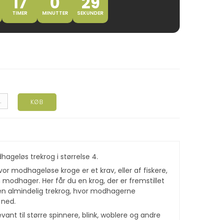
17
0
29
TIMER
MINUTTER
SEKUNDER
.
KØB
ageløs trekrog i størrelse 4.
or modhageløse kroge er et krav, eller af fiskere,
 modhager. Her får du en krog, der er fremstillet
n almindelig trekrog, hvor modhagerne
 ned.
vant til større spinnere, blink, woblere og andre