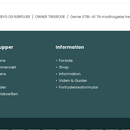
ERBYG OG RØRFLUER
/
OWNER TREKROGE
/
Owner STBL-41 TN modhageløs trekr
upper
Information
ere
Forside
nnersæt
Shop
ere
Information
Viden & Guider
ider
Fortrydelsesformular
il lakseåen