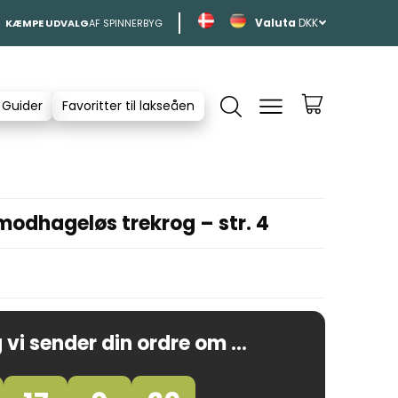
DKK
KÆMPE UDVALG
AF SPINNERBYG
 Guider
Favoritter til lakseåen
odhageløs trekrog – str. 4
 vi sender din ordre om ...