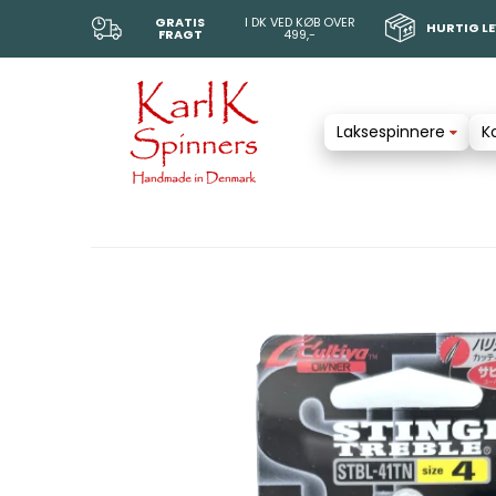
GRATIS
I DK VED KØB OVER
HURTIG L
FRAGT
499,-
Laksespinnere
K