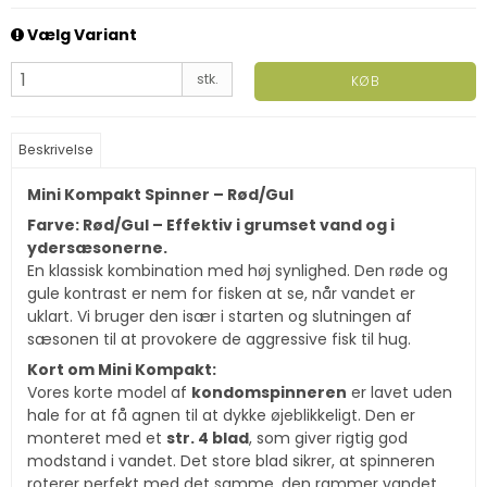
Vælg Variant
stk.
KØB
Beskrivelse
Mini Kompakt Spinner – Rød/Gul
Farve: Rød/Gul – Effektiv i grumset vand og i
ydersæsonerne.
En klassisk kombination med høj synlighed. Den røde og
gule kontrast er nem for fisken at se, når vandet er
uklart. Vi bruger den især i starten og slutningen af
sæsonen til at provokere de aggressive fisk til hug.
Kort om Mini Kompakt:
Vores korte model af
kondomspinneren
er lavet uden
hale for at få agnen til at dykke øjeblikkeligt. Den er
monteret med et
str. 4 blad
, som giver rigtig god
modstand i vandet. Det store blad sikrer, at spinneren
roterer perfekt med det samme, den rammer vandet,