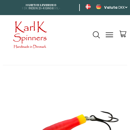
HURTIG LEVERING
SHIPPING
DKK
INDEN 2-4 DAGE
TIL HELE EUROP