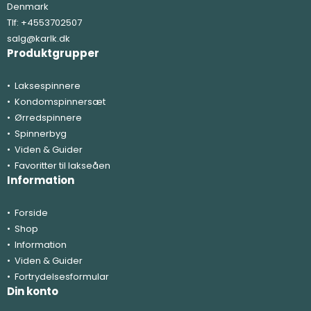
Denmark
Tlf:
+4553702507
salg@karlk.dk
Produktgrupper
Laksespinnere
Kondomspinnersæt
Ørredspinnere
Spinnerbyg
Viden & Guider
Favoritter til lakseåen
Information
Forside
Shop
Information
Viden & Guider
Fortrydelsesformular
Din konto