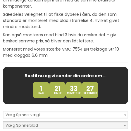
almindelige kondomspinnere med de samme kvalitets
komponenter.
Sæedeles velegnet til at fiske dybere i åen, da den som
standard er monteret med blad strørrelse 4, hvilket givet
mindre modstand.
Kan også monteres med blad 3 hvis du ønsker det - giv
besked samme pris, så bliver den lidt lettere.
Monteret med vores stærke VMC 7554 BN trekroge Str 10
med kroggab 6,6 mm.
Bestil nu og vi sender din ordre om ...
1
21
33
26
DAG
TIMER
MINUTTER
SEKUNDER
Vælg Spinner vægt
Vælg Spinnerblad