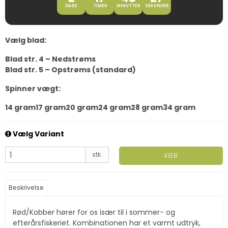
DAGE
TIMER
MINUTTER
SEKUNDER
Vælg blad:
Blad str. 4 – Nedstrøms
Blad str. 5 – Opstrøms (standard)
Spinner vægt:
14 gram
17 gram
20 gram
24 gram
28 gram
34 gram
Vælg Variant
stk.
KØB
Beskrivelse
Rød/Kobber hører for os især til i sommer- og
efterårsfiskeriet. Kombinationen har et varmt udtryk,