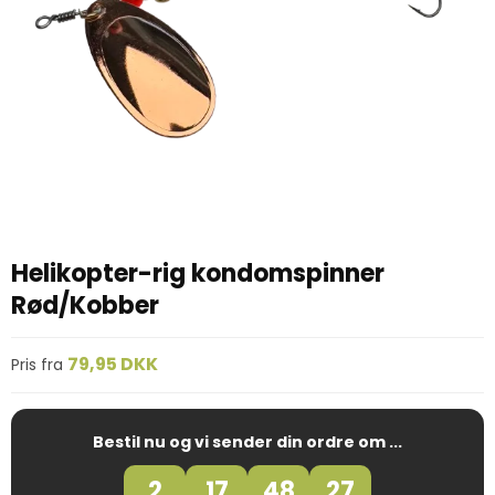
Helikopter-rig kondomspinner
Rød/Kobber
79,95 DKK
Pris fra
Bestil nu og vi sender din ordre om ...
2
17
48
27