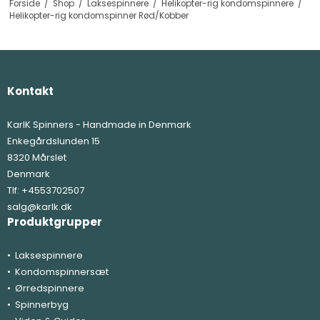
Forside
/
Shop
/
Laksespinnere
/
Helikopter-rig kondomspinnere
/
Helikopter-rig kondomspinner Rød/Kobber
Kontakt
KarlK Spinners - Handmade in Denmark
Enkegårdslunden 15
8320 Mårslet
Denmark
Tlf:
+4553702507
salg@karlk.dk
Produktgrupper
Laksespinnere
Kondomspinnersæt
Ørredspinnere
Spinnerbyg