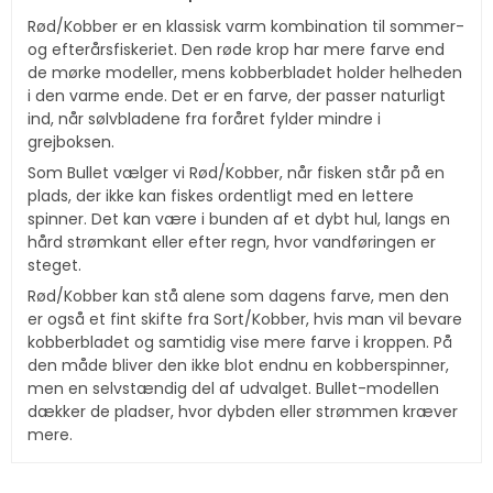
Rød/Kobber er en klassisk varm kombination til sommer-
og efterårsfiskeriet. Den røde krop har mere farve end
de mørke modeller, mens kobberbladet holder helheden
i den varme ende. Det er en farve, der passer naturligt
ind, når sølvbladene fra foråret fylder mindre i
grejboksen.
Som Bullet vælger vi Rød/Kobber, når fisken står på en
plads, der ikke kan fiskes ordentligt med en lettere
spinner. Det kan være i bunden af et dybt hul, langs en
hård strømkant eller efter regn, hvor vandføringen er
steget.
Rød/Kobber kan stå alene som dagens farve, men den
er også et fint skifte fra Sort/Kobber, hvis man vil bevare
kobberbladet og samtidig vise mere farve i kroppen. På
den måde bliver den ikke blot endnu en kobberspinner,
men en selvstændig del af udvalget. Bullet-modellen
dækker de pladser, hvor dybden eller strømmen kræver
mere.