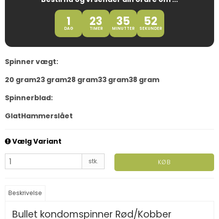
1
23
35
51
DAG
TIMER
MINUTTER
SEKUNDER
Spinner vægt:
20 gram
23 gram
28 gram
33 gram
38 gram
Spinnerblad:
Glat
Hammerslået
Vælg Variant
stk.
KØB
Beskrivelse
Bullet kondomspinner Rød/Kobber