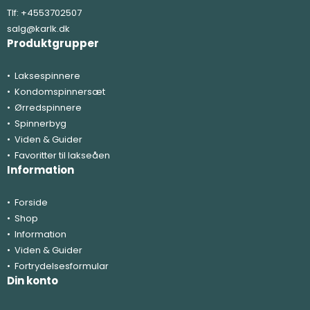
Tlf:
+4553702507
salg@karlk.dk
Produktgrupper
Laksespinnere
Kondomspinnersæt
Ørredspinnere
Spinnerbyg
Viden & Guider
Favoritter til lakseåen
Information
Forside
Shop
Information
Viden & Guider
Fortrydelsesformular
Din konto