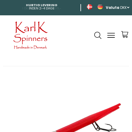
HURTIG LEVERING
SHIPPING
DKK
INDEN 2-4 DAGE
TIL HELE EUROP