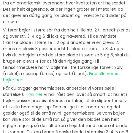
fra en amerikansk leverandør, hvor kvaliteten er i højsædet.
Det er helt afgørende, at der ingen grater er i metallet, da
det giver en dårlig gang for bladet og i værste fald slider på
din wire.
Vi fører bøjler i størrelser fra den helt lille str. 2 til ørredfiskeriet
og over str. 3, 4 og 6 til laks og havørred. Til de mindste
franske blade i størrelse 1, 2 og 3 anbefaler vi en clevis 2,
mens en clevis 3 passer bedst til blade i størrelse 3, 4 og 5.
Hvis du arbejder med de store blade i størrelse 5 og 6, skal du
bruge en clevis 4 for at få den rigtige gang. Til
feinschmeckere har vi bøjlerne i tre forskellige farver: Sølv
(nickel), messing (brass) og sort (black).
Find alle vores
bøjler her.
Når du bygger gennemløbere, anbefaler vi vores bøjle i
størrelse 6
Tryk her
Vi har fået den lavet så smart, at hullet i
bøjlen passer præcis til vores metalrør, så du slipper for selv
at skulle bore noget op. Den er lige til at montere, og det
gælder også til de små mini-gennemløbere. Selvom bøjlen
kan virke stor til de små rør, så giver den bladet den helt
rigtige frigang, så det altid kan dreje frit rundt uden at binde
til kroppen. Du kan bruge franske blade i størrelse 3, 4, 5 og 6