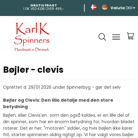
GRATIS FRAGT
HURTIG LEVERI
DKK
I DK VED KØB OVER 499,-
INDEN 2-4 DAGE
Bøjler - clevis
Oprettet d.
29/01 2026
under
Spinnerbyg - gør det selv
Bøjler og Clevis: Den lille detalje med den store
betydning
Bøjlen, eller Clevis'en som den også kaldes, er en lille del af
din spinner, som har en enorm betydning for, hvordan bladet
roterer. Det er her, "motoren" sidder, og hvis bøjlen ikke kører
frit, starter spinneren aldrig rigtigt op. Vi har valgt vores bøjler