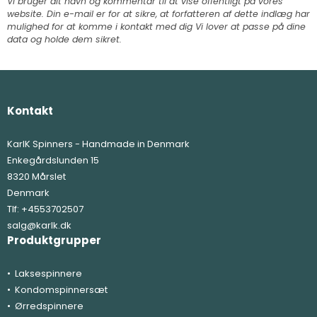
Vi bruger dit navn og kommentar til at vise offentligt på vores
website. Din e-mail er for at sikre, at forfatteren af dette indlæg har
mulighed for at komme i kontakt med dig Vi lover at passe på dine
data og holde dem sikret.
Kontakt
KarlK Spinners - Handmade in Denmark
Enkegårdslunden 15
8320 Mårslet
Denmark
Tlf:
+4553702507
salg@karlk.dk
Produktgrupper
Laksespinnere
Kondomspinnersæt
Ørredspinnere