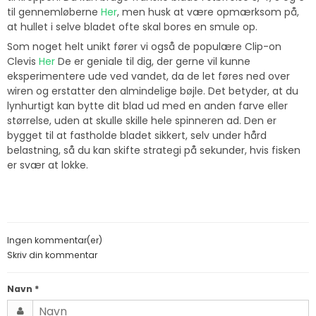
til gennemløberne
Her
, men husk at være opmærksom på,
at hullet i selve bladet ofte skal bores en smule op.
Som noget helt unikt fører vi også de populære Clip-on
Clevis
Her
De er geniale til dig, der gerne vil kunne
eksperimentere ude ved vandet, da de let føres ned over
wiren og erstatter den almindelige bøjle. Det betyder, at du
lynhurtigt kan bytte dit blad ud med en anden farve eller
størrelse, uden at skulle skille hele spinneren ad. Den er
bygget til at fastholde bladet sikkert, selv under hård
belastning, så du kan skifte strategi på sekunder, hvis fisken
er svær at lokke.
Ingen kommentar(er)
Skriv din kommentar
Navn
*