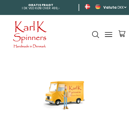
GRATIS FRAGT
HURTIG LEVERI
DKK
I DK VED KØB OVER 499,-
INDEN 2-4 DAGE