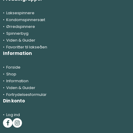
Laksespinnere
Kondomspinnersæt
Ørredspinnere
Spinnerbyg
Viden & Guider
Favoritter til lakseåen
Information
Forside
Shop
Information
Viden & Guider
Fortrydelsesformular
Din konto
Log ind