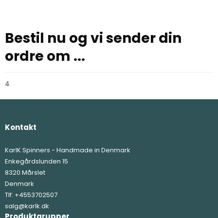
Bestil nu og vi sender din
ordre om ...
4
Kontakt
KarlK Spinners - Handmade in Denmark
Enkegårdslunden 15
8320 Mårslet
Denmark
Tlf:
+4553702507
salg@karlk.dk
Produktgrupper